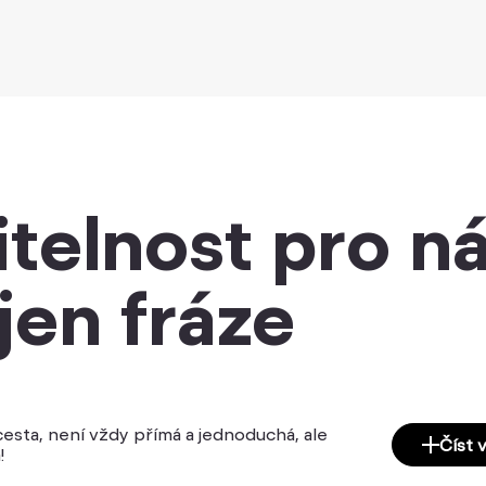
itelnost pro n
jen fráze
 cesta, není vždy přímá a jednoduchá, ale
Číst 
á!