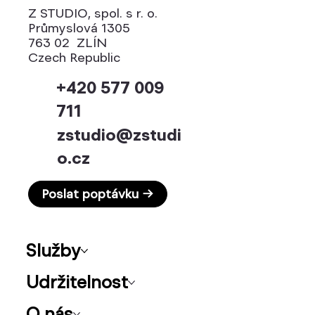
Z STUDIO, spol. s r. o.
Průmyslová 1305
763 02 ZLÍN
Czech Republic
+420 577 009
711
zstudio@zstudi
o.cz
Poslat poptávku →
Služby
Udržitelnost
O nás