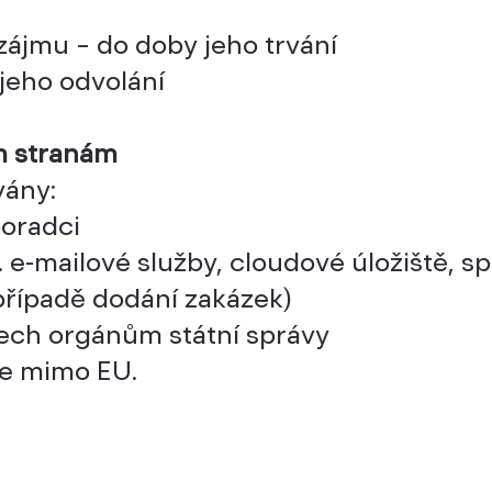
ájmu – do doby jeho trvání
 jeho odvolání
ím stranám
vány:
oradci
. e-mailové služby, cloudové úložiště, 
případě dodání zakázek)
ch orgánům státní správy
e mimo EU.