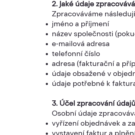
2. Jaké údaje zpracováv
Zpracováváme následujíc
jméno a příjmení
název společnosti (poku
e-mailová adresa
telefonní číslo
adresa (fakturační a př
údaje obsažené v objed
údaje potřebné k faktura
3. Účel zpracování údaj
Osobní údaje zpracováv
vyřízení objednávek a z
vystavení faktur a plněn