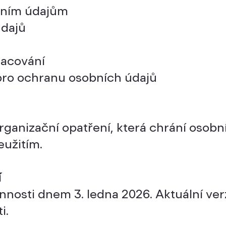
bním údajům
údajů
racování
pro ochranu osobních údajů​
rganizační opatření, která chrání osob
eužitím.
í
innosti dnem 3. ledna 2026. Aktuální ve
i.