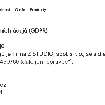
elnost
O nás
Produkty
ních údajů (GDPR)
jů
je firma Z STUDIO, spol. s r. o., se sí
490765 (dále jen „správce“).
.cz
1