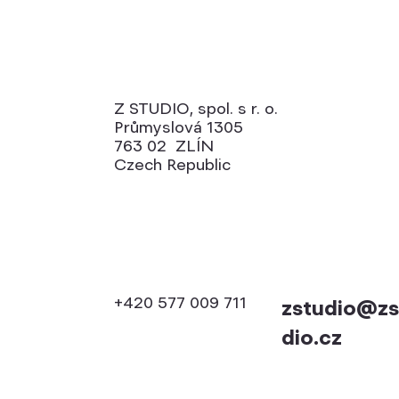
Z STUDIO, spol. s r. o.
Průmyslová 1305
763 02 ZLÍN
Czech Republic
+420 577 009 711
zstudio@zs
dio.cz