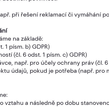
apř. při řešení reklamací či vymáhání p
ání
áme na základě:
t. 1 písm. b) GDPR)
stí (čl. 6 odst. 1 písm. c) GDPR)
e, např. pro účely ochrany práv (čl. 6 
ktu údajů, pokud je potřeba (např. pro 
me:
ho vztahu a následně po dobu stanoven