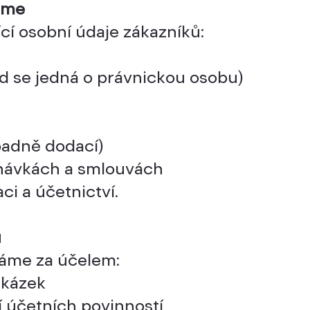
áme
í osobní údaje zákazníků:
d se jedná o právnickou osobu)
ípadně dodací)
návkách a smlouvách
ci a účetnictví.
ů
áme za účelem:
akázek
í účetních povinností