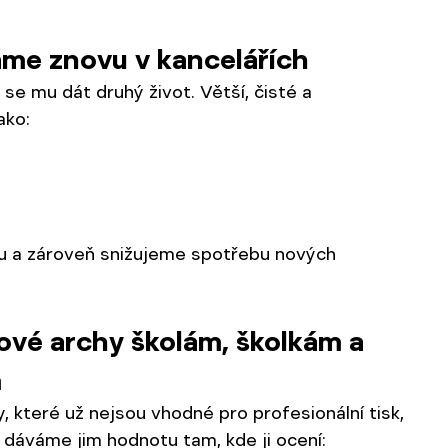
áme znovu v kancelářích
 se mu dát druhý život. Větší, čisté a 
ako:
u a zároveň snižujeme spotřebu nových 
rové archy školám, školkám a 
m
 které už nejsou vhodné pro profesionální tisk, 
dáváme jim hodnotu tam, kde ji ocení: