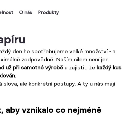
elnost
O nás
Produkty
apíru
 Každý den ho spotřebujeme velké množství - a 
ximálně zodpovědně. Naším cílem není jen 
ad už při samotné výrobě
 a zajistit, že 
každý kus 
klován
.
slova, ale konkrétní postupy. A ty u nás mají 
k, aby vznikalo co nejméně 