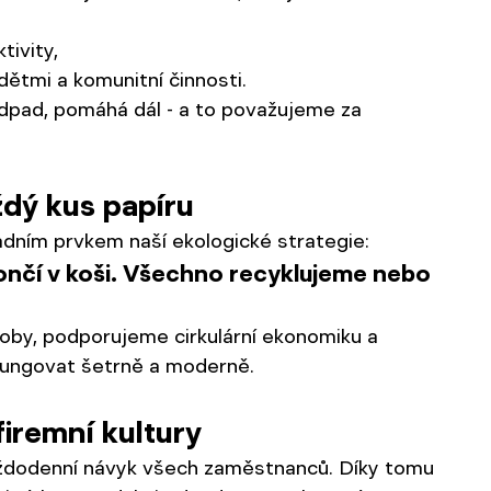
tivity,
dětmi a komunitní činnosti.
 odpad, pomáhá dál - a to považujeme za 
ždý kus papíru
adním prvkem naší ekologické strategie:
ončí v koši. Všechno recyklujeme nebo 
oby, podporujeme cirkulární ekonomiku a 
 fungovat šetrně a moderně.
iremní kultury
každodenní návyk všech zaměstnanců. Díky tomu 