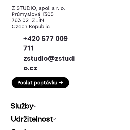
Z STUDIO, spol. s r. o.
Průmyslová 1305
763 02 ZLÍN
Czech Republic
+420 577 009
711
zstudio@zstudi
o.cz
Poslat poptávku →
Služby
Udržitelnost