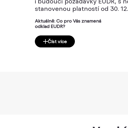
i budoucí požadavky EUDR, s 
stanovenou platností od 30. 12.
Aktuálně: Co pro Vás znamená
odklad EUDR?
Číst více