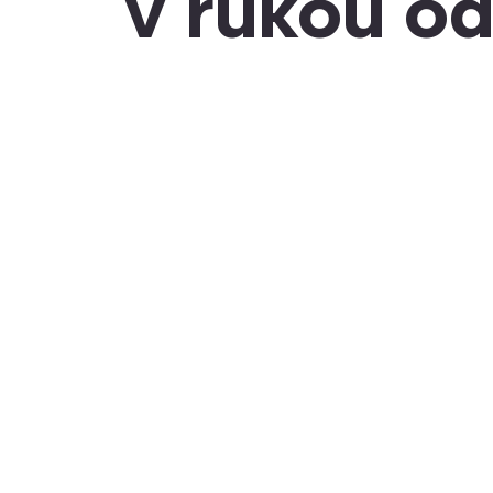
v rukou o
Číst více