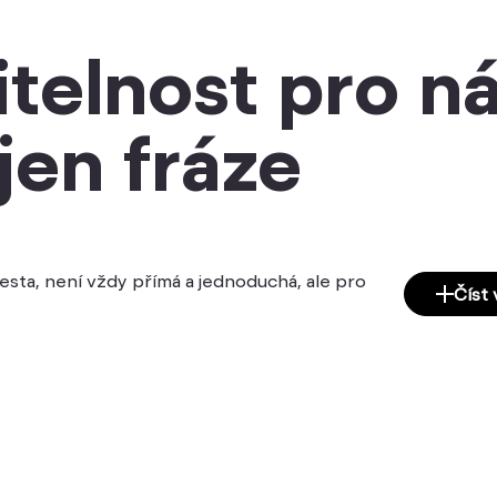
itelnost pro n
jen fráze
cesta, není vždy přímá a jednoduchá, ale pro
Číst 
Etikety