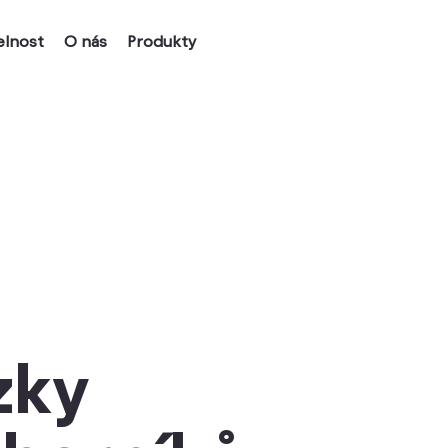
elnost
O nás
Produkty
zky