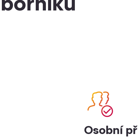
dborníků
Osobní př