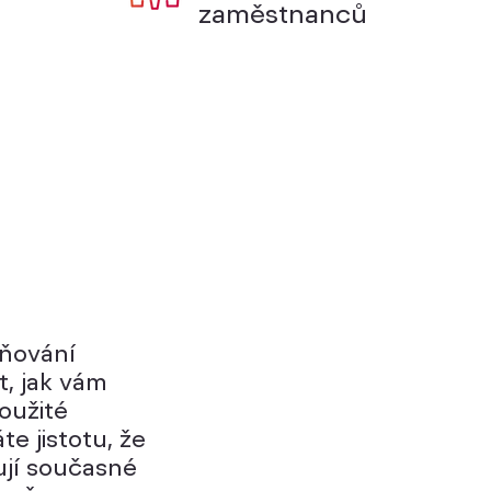
zaměstnanců
sňování
t, jak vám
použité
te jistotu, že
ují současné